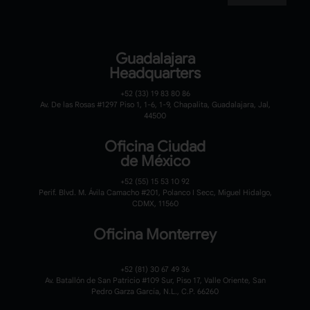
Guadalajara
Headquarters
+52 (33) 19 83 80 86
Av. De las Rosas #1297 Piso 1, 1-6, 1-9, Chapalita, Guadalajara, Jal,
44500
Oficina Ciudad
de México
+52 (55) 15 53 10 92
Perif. Blvd. M. Ávila Camacho #201, Polanco I Secc, Miguel Hidalgo,
CDMX, 11560
Oficina Monterrey
+52 (81) 30 67 49 36
Av. Batallón de San Patricio #109 Sur, Piso 17, Valle Oriente, San
Pedro Garza García, N.L., C.P. 66260