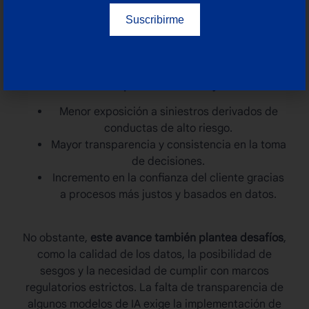
seguros son incentivados mediante condiciones
Suscribirme
más favorables, mientras que los riesgos se
identifican y gestionan de forma temprana.
Desde una perspectiva estratégica,
los beneficios
de esta aproximación incluyen
:
Menor exposición a siniestros derivados de
conductas de alto riesgo.
Mayor transparencia y consistencia en la toma
de decisiones.
Incremento en la confianza del cliente gracias
a procesos más justos y basados en datos.
No obstante,
este avance también plantea desafíos
,
como la calidad de los datos, la posibilidad de
sesgos y la necesidad de cumplir con marcos
regulatorios estrictos. La falta de transparencia de
algunos modelos de IA exige la implementación de