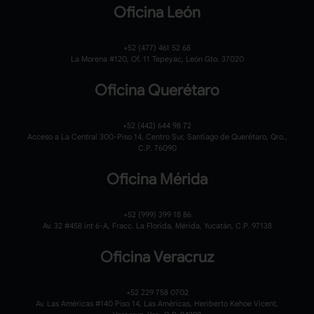
Oficina León
+52 (477) 461 52 68
La Morena #120,
Of. 11 Tepeyac,
León Gto. 37020
Oficina Querétaro
+52 (442) 644 98 72
Acceso a La Central 300-Piso 14, Centro Sur, Santiago de Querétaro, Qro.,
C.P. 76090
Oficina Mérida
+52 (999) 399 18 86
Av. 32 #458 int 6-A, Fracc. La Florida, Mérida, Yucatán, C.P. 97138
Oficina Veracruz
+52 229 758 0702
Av. Las Américas #140 Piso 14, Las Américas, Heriberto Kehoe Vicent,