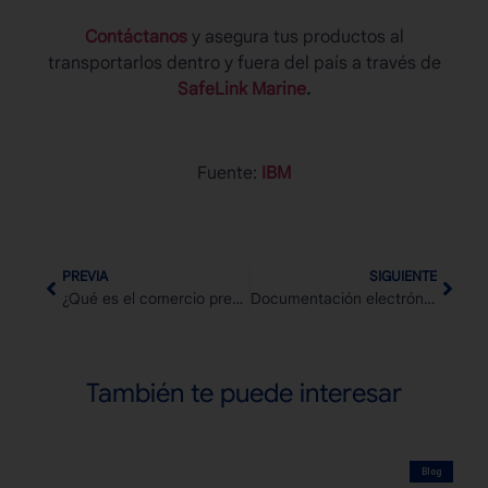
Contáctanos
y asegura tus productos al
transportarlos dentro y fuera del país a través de
SafeLink Marine
.
Fuente:
IBM
PREVIA
SIGUIENTE
¿Qué es el comercio predictivo y cómo se apoya en la inteligencia artificial?
Documentación electrónica en logística: El impacto del e-CMR y el e-Bill of Lading
También te puede interesar
Blog