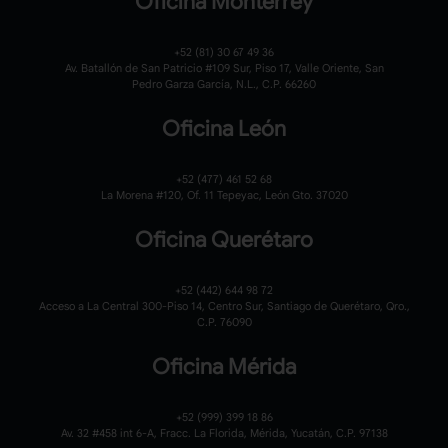
Oficina Monterrey
+52 (81) 30 67 49 36
Av. Batallón de San Patricio #109 Sur, Piso 17, Valle Oriente, San
Pedro Garza García, N.L., C.P. 66260
Oficina León
+52 (477) 461 52 68
La Morena #120,
Of. 11 Tepeyac,
León Gto. 37020
Oficina Querétaro
+52 (442) 644 98 72
Acceso a La Central 300-Piso 14, Centro Sur, Santiago de Querétaro, Qro.,
C.P. 76090
Oficina Mérida
+52 (999) 399 18 86
Av. 32 #458 int 6-A, Fracc. La Florida, Mérida, Yucatán, C.P. 97138