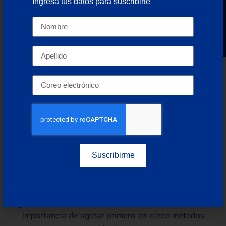
Ingresa tus datos para suscribirte
Newsletter
arbitrarios.
Está prohibido tomar el valor más alto entre
varias opciones posibles.
No se puede utilizar un costo de producción
distinto al determinado mediante métodos
reconocidos.
En este método, las autoridades
pueden considerar
datos disponibles en el país de importación
,
estudios de mercado o información de operaciones
similares, siempre que estén debidamente
fundamentados.
Suscribirme
Aunque es una herramienta útil para casos
excepcionales,
su aplicación exige total
transparencia y apego a los principios del comercio
justo
. Asimismo, su carácter subsidiario refuerza la
importancia de agotar primero los cinco métodos