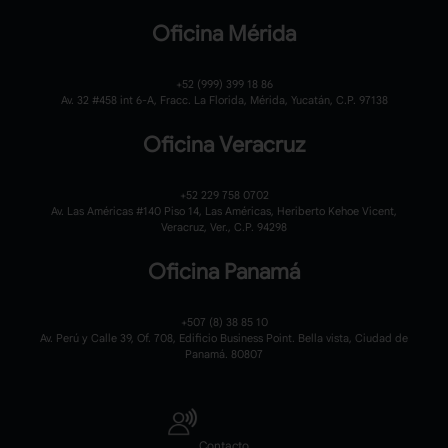
Oficina Mérida
+52 (999) 399 18 86
Av. 32 #458 int 6-A, Fracc. La Florida, Mérida, Yucatán, C.P. 97138
Oficina Veracruz
+52 229 758 0702
Av. Las Américas #140 Piso 14, Las Américas, Heriberto Kehoe Vicent,
Veracruz, Ver., C.P. 94298
Oficina Panamá
+507 (8) 38 85 10
Av. Perú y Calle 39, Of. 708, Edificio Business Point. Bella vista, Ciudad de
Panamá. 80807
Contacto