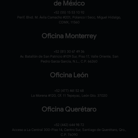
de México
+52 (55) 15 53 10 92
Perif. Blvd. M. Ávila Camacho #201, Polanco I Secc, Miguel Hidalgo,
CDMX, 11560
Oficina Monterrey
+52 (81) 30 67 49 36
Av. Batallón de San Patricio #109 Sur, Piso 17, Valle Oriente, San
Pedro Garza García, N.L., C.P. 66260
Oficina León
+52 (477) 461 52 68
La Morena #120,
Of. 11 Tepeyac,
León Gto. 37020
Oficina Querétaro
+52 (442) 644 98 72
Acceso a La Central 300-Piso 14, Centro Sur, Santiago de Querétaro, Qro.,
C.P. 76090