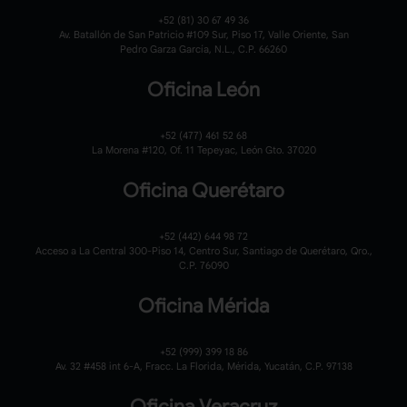
+52 (81) 30 67 49 36
Av. Batallón de San Patricio #109 Sur, Piso 17, Valle Oriente, San
Pedro Garza García, N.L., C.P. 66260
Oficina León
+52 (477) 461 52 68
La Morena #120,
Of. 11 Tepeyac,
León Gto. 37020
Oficina Querétaro
+52 (442) 644 98 72
Acceso a La Central 300-Piso 14, Centro Sur, Santiago de Querétaro, Qro.,
C.P. 76090
Oficina Mérida
+52 (999) 399 18 86
Av. 32 #458 int 6-A, Fracc. La Florida, Mérida, Yucatán, C.P. 97138
Oficina Veracruz