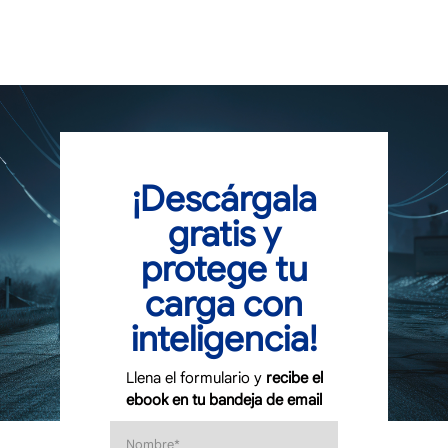
anterior y cuáles fueron los estados de
mayor riesgo, las mercancías más robadas y
los horarios donde la actividad delictiva ha
mostrado repuntes alarmantes.
¡Descárgala
gratis y
protege tu
carga con
inteligencia!
Llena el formulario y
recibe el
ebook en tu bandeja de email