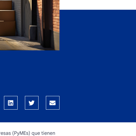
resas (PyMEs) que tienen