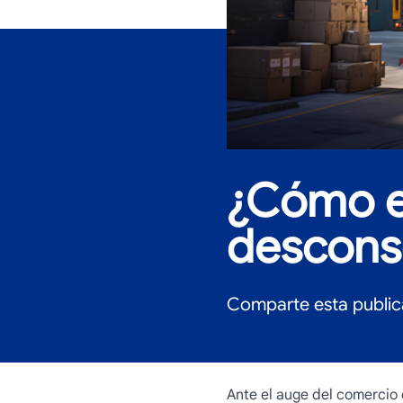
¿Cómo e
descons
Comparte esta public
Ante el auge del comercio