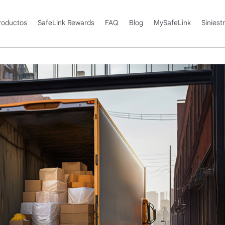
roductos
SafeLink Rewards
FAQ
Blog
MySafeLink
Siniest