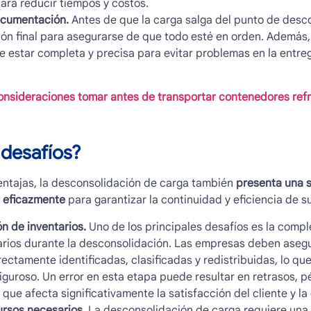
ara reducir tiempos y costos.
documentación.
Antes de que la carga salga del punto de desco
ación final para asegurarse de que todo esté en orden. Además
 estar completa y precisa para evitar problemas en la entre
nsideraciones tomar antes de transportar contenedores ref
 desafíos?
entajas, la
desconsolidación de carga
también
presenta una s
 eficazmente
para garantizar la continuidad y eficiencia de s
n de inventarios.
Uno de los principales desafíos es la compl
tarios durante la desconsolidación. Las empresas deben aseg
ctamente identificadas, clasificadas y redistribuidas, lo que
riguroso. Un error en esta etapa puede resultar en retrasos, 
 que afecta significativamente la satisfacción del cliente y la
ursos necesarios.
La
desconsolidación de carga
requiere una 