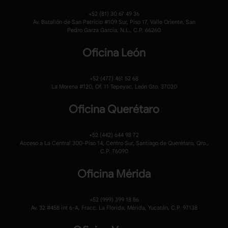
+52 (81) 30 67 49 36
Av. Batallón de San Patricio #109 Sur, Piso 17, Valle Oriente, San
Pedro Garza García, N.L., C.P. 66260
Oficina León
+52 (477) 461 52 68
La Morena #120,
Of. 11 Tepeyac,
León Gto. 37020
Oficina Querétaro
+52 (442) 644 98 72
Acceso a La Central 300-Piso 14, Centro Sur, Santiago de Querétaro, Qro.,
C.P. 76090
Oficina Mérida
+52 (999) 399 18 86
Av. 32 #458 int 6-A, Fracc. La Florida, Mérida, Yucatán, C.P. 97138