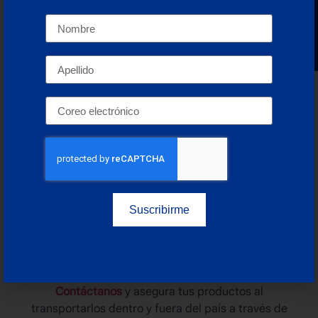
Newsletter
La digitalización de trámites y la implementación de
tecnologías avanzadas, como la inteligencia
artificial, han sido algunas de las iniciativas
adoptadas en los últimos años
para mejorar la
eficiencia de estas oficinas en México
; sin embargo,
aún queda un largo camino por recorrer para que el
sistema sea completamente ágil y transparente.
En resumen, las
aduanas
son una pieza fundamental
para la economía y seguridad del país. Su labor, que
abarca
desde la recaudación de impuestos hasta la
protección del mercado interno
, garantiza que el
Suscribirme
comercio exterior de México se desarrolle de
manera ordenada y conforme a la ley.
Contáctanos
y asegura tus productos al
transportarlos dentro y fuera del país a través de