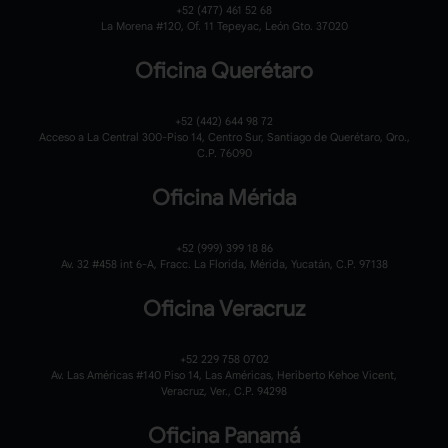
+52 (477) 461 52 68
La Morena #120,
Of. 11 Tepeyac,
León Gto. 37020
Oficina Querétaro
+52 (442) 644 98 72
Acceso a La Central 300-Piso 14, Centro Sur, Santiago de Querétaro, Qro.,
C.P. 76090
Oficina Mérida
+52 (999) 399 18 86
Av. 32 #458 int 6-A, Fracc. La Florida, Mérida, Yucatán, C.P. 97138
Oficina Veracruz
+52 229 758 0702
Av. Las Américas #140 Piso 14, Las Américas, Heriberto Kehoe Vicent,
Veracruz, Ver., C.P. 94298
Oficina Panamá