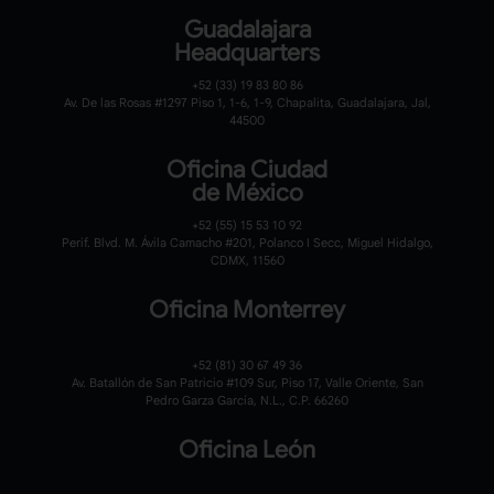
Guadalajara
Headquarters
+52 (33) 19 83 80 86
Av. De las Rosas #1297 Piso 1, 1-6, 1-9, Chapalita, Guadalajara, Jal,
44500
Oficina Ciudad
de México
+52 (55) 15 53 10 92
Perif. Blvd. M. Ávila Camacho #201, Polanco I Secc, Miguel Hidalgo,
CDMX, 11560
Oficina Monterrey
+52 (81) 30 67 49 36
Av. Batallón de San Patricio #109 Sur, Piso 17, Valle Oriente, San
Pedro Garza García, N.L., C.P. 66260
Oficina León