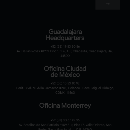
Guadalajara
Headquarters
+52 (33) 19 83 80 86
Av. De las Rosas #1297 Piso 1, 1-6, 1-9, Chapalita, Guadalajara, Jal,
44500
Oficina Ciudad
de México
+52 (55) 15 53 10 92
Perif. Blvd. M. Ávila Camacho #201, Polanco I Secc, Miguel Hidalgo,
CDMX, 11560
Oficina Monterrey
+52 (81) 30 67 49 36
Av. Batallón de San Patricio #109 Sur, Piso 17, Valle Oriente, San
Pedro Garza García, N.L., C.P. 66260