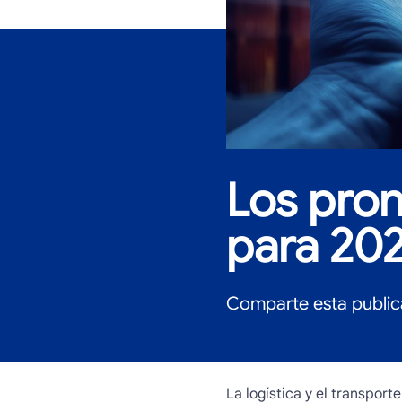
Los pron
para 20
Comparte esta public
La logística y el transpor