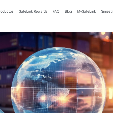
roductos
SafeLink Rewards
FAQ
Blog
MySafeLink
Siniest