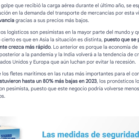
olpe que recibió la carga aérea durante el último año, se e
ución en la demanda del transporte de mercancías por esta v
evancia
gracias a sus precios más bajos.
os logísticos son pesimistas en la mayor parte del mundo y q
cierto es que en Asia la situación es distinta,
puesto que se p
ente crezca más rápido
. Lo anterior es porque la economía de
osterior a la pandemia y la India volverá a la tendencia de c
ados Unidos y Europa que aún luchan por evitar la recesión.
e los fletes marítimos en las rutas más importantes para el c
stuvieron hasta un 80% más bajas en 2023
, los pronósticos l
on pesimista, puesto que este negocio podría volverse menos
os.