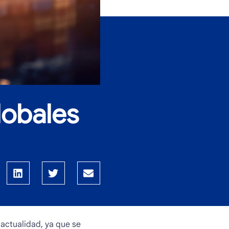
lobales
 actualidad, ya que se