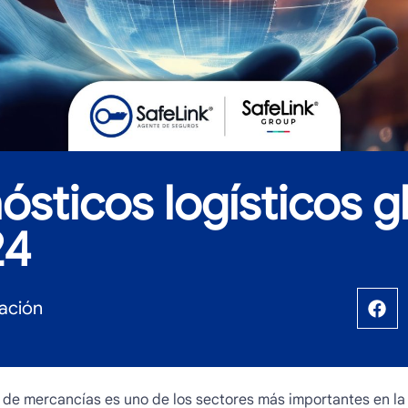
ósticos logísticos g
24
ación
te de mercancías es uno de los sectores más importantes en la