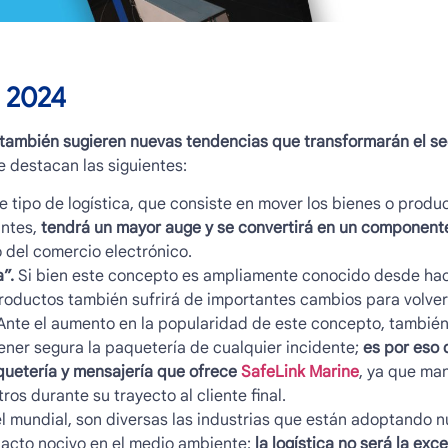
a 2024
también sugieren nuevas tendencias que transformarán el se
e destacan las siguientes:
e tipo de logística, que consiste en mover los bienes o produc
ntes,
tendrá un mayor auge y se convertirá en un componente
o del comercio electrónico.
”.
Si bien este concepto es ampliamente conocido desde hace
 productos también sufrirá de importantes cambios para volve
. Ante el aumento en la popularidad de este concepto, tambié
er segura la paquetería de cualquier incidente;
es por eso 
quetería y mensajería que ofrece
SafeLink Marine
, ya que man
ros durante su trayecto al cliente final.
l mundial, son diversas las industrias que están adoptando 
pacto nocivo en el medio ambiente:
la logística no será la exc