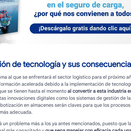
ón de tecnología y sus consecuencia
a al que se enfrentará el sector logístico para el próximo a
sformación acelerada debido a la implementación de tecnologí
 que se tienen hasta el momento
al convertir a esta industria 
rtas innovaciones digitales como los sistemas de gestión de l
a robotización en almacenes serán claves para que los procesos
 más adecuada.
á un problema más a los ya antes mencionados, puesto que l
nal más capacitado y
que sepa manejar con eficacia cada una