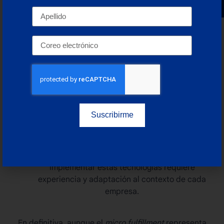
correcto para un MFC es decisivo. La
ubicación debe estar lo suficientemente cerca
del consumidor para reducir la última milla,
pero también debe ser accesible, rentable y
sostenible a largo plazo. Cambios
demográficos o urbanísticos pueden afectar
su efectividad con el tiempo.
Necesidad de automatización adecuada.
Ciertos sistemas como transelevadores
Suscribirme
miniload
, transportadores, software WMS e
incluso
dark warehouses
completamente
automatizados son esenciales para mantener
una operación eficiente. Sin embargo, elegir e
implementar estas tecnologías requiere
experiencia y adaptación al contexto de cada
empresa.
En definitiva, aunque el
micro fulfillment
representa