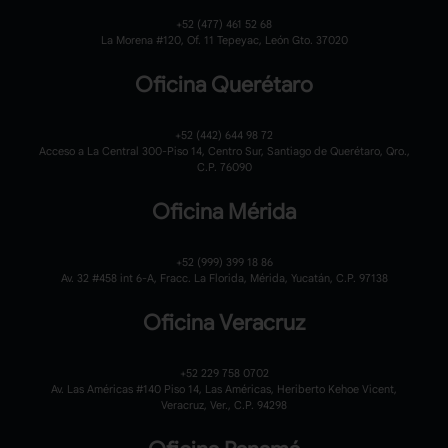
+52 (477) 461 52 68
La Morena #120,
Of. 11 Tepeyac,
León Gto. 37020
Oficina Querétaro
+52 (442) 644 98 72
Acceso a La Central 300-Piso 14, Centro Sur, Santiago de Querétaro, Qro.,
C.P. 76090
Oficina Mérida
+52 (999) 399 18 86
Av. 32 #458 int 6-A, Fracc. La Florida, Mérida, Yucatán, C.P. 97138
Oficina Veracruz
+52 229 758 0702
Av. Las Américas #140 Piso 14, Las Américas, Heriberto Kehoe Vicent,
Veracruz, Ver., C.P. 94298