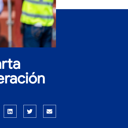
rta
eración