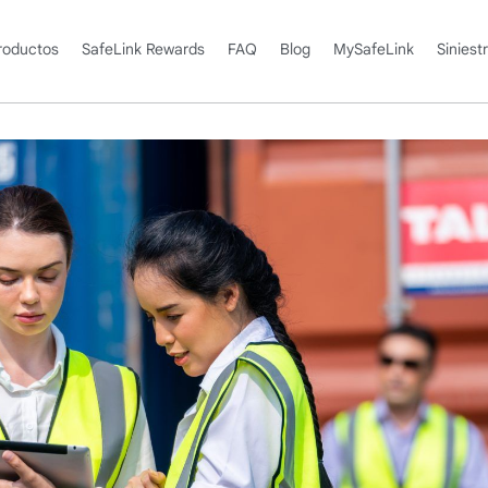
roductos
SafeLink Rewards
FAQ
Blog
MySafeLink
Siniest