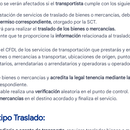
no se verán afectados si el
transportista
cumple con los siguie
estación de servicios de traslado de bienes o mercancías, deb
permiso correspondiente,
otorgado por la SCT.
rá para realizar el
traslado de los bienes o mercancías.
iente que te proporcione la
información
relacionada al traslado
 el CFDI, de los servicios de transportación que prestarás y e
enes o mercancías a transportar, ubicaciones de origen, punto
tarios, arrendatarias o arrendatarios y operadoras u operador
de bienes o mercancías y
acredita la legal tenencia mediante l
rrespondiente.
able realiza una
verificación
aleatoria en el punto de control.
 mercancías
en el destino acordado y finaliza el servicio.
tipo Traslado: