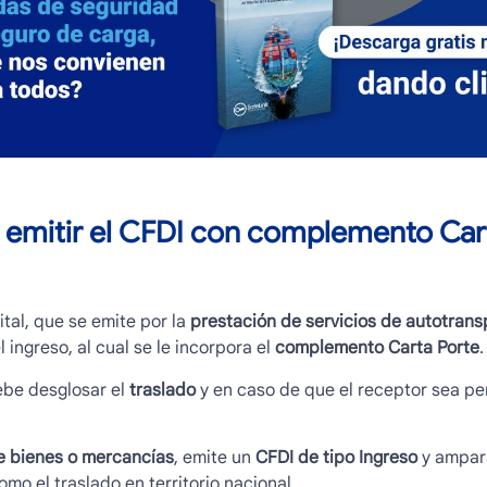
emitir el CFDI con
complemento Cart
ital, que se emite por la
prestación de servicios de autotrans
 ingreso, al cual se le incorpora el
complemento Carta Porte
.
ebe desglosar el
traslado
y en caso de que el receptor sea p
de bienes o mercancías
, emite un
CFDI de tipo Ingreso
y ampara
mo el traslado en territorio nacional.