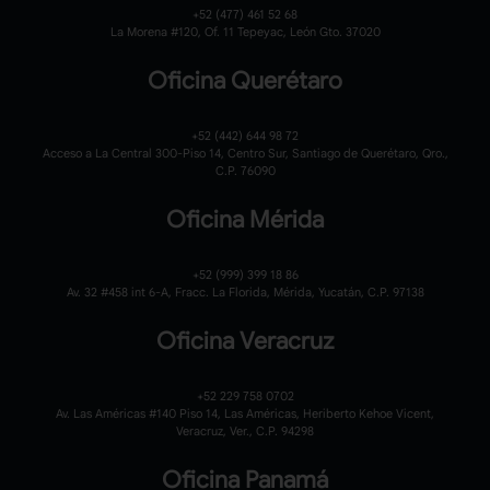
+52 (477) 461 52 68
La Morena #120,
Of. 11 Tepeyac,
León Gto. 37020
Oficina Querétaro
+52 (442) 644 98 72
Acceso a La Central 300-Piso 14, Centro Sur, Santiago de Querétaro, Qro.,
C.P. 76090
Oficina Mérida
+52 (999) 399 18 86
Av. 32 #458 int 6-A, Fracc. La Florida, Mérida, Yucatán, C.P. 97138
Oficina Veracruz
+52 229 758 0702
Av. Las Américas #140 Piso 14, Las Américas, Heriberto Kehoe Vicent,
Veracruz, Ver., C.P. 94298
Oficina Panamá