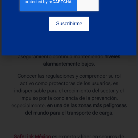
Salvador, con el apoyo de Estados Unidos, (acuerdo
con el firme objetivo de reducir el crimen y la
violencia en primera instancia), aunque lo cierto es
que, hasta ahora, esto no ha brindado resultados.
Suscribirme
A pesar de la gran incidencia de crímenes contra el
autotransporte y de las acciones puestas en
marcha para disminuirlos, la actividad del
aseguramiento continúa manteniendo
niveles
alarmantemente bajos.
Conocer las regulaciones y comprender su rol
activo como protectoras de los usuarios, es
indispensable para el crecimiento del sector y el
impulso por la conciencia de la prevención,
especialmente,
en una de las zonas más peligrosas
del mundo para el transporte de carga.
SafeLink México
es experto y líder en seguros de