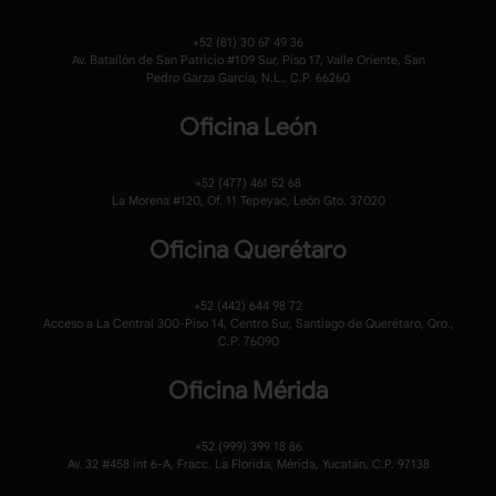
+52 (81) 30 67 49 36
Av. Batallón de San Patricio #109 Sur, Piso 17, Valle Oriente, San
Pedro Garza García, N.L., C.P. 66260
Oficina León
+52 (477) 461 52 68
La Morena #120,
Of. 11 Tepeyac,
León Gto. 37020
Oficina Querétaro
+52 (442) 644 98 72
Acceso a La Central 300-Piso 14, Centro Sur, Santiago de Querétaro, Qro.,
C.P. 76090
Oficina Mérida
+52 (999) 399 18 86
Av. 32 #458 int 6-A, Fracc. La Florida, Mérida, Yucatán, C.P. 97138