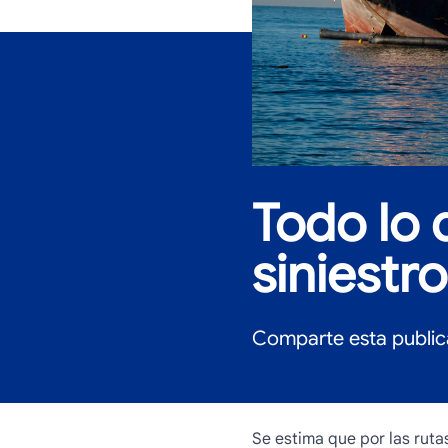
Todo lo 
siniestr
Comparte esta public
Se estima que por las ruta