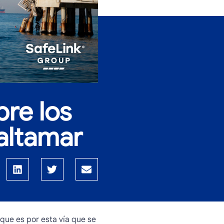
re los
altamar
que es por esta vía que se