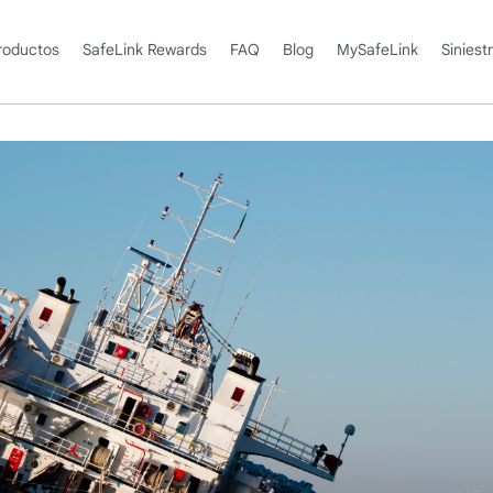
roductos
SafeLink Rewards
FAQ
Blog
MySafeLink
Siniest