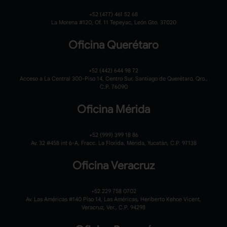
+52 (477) 461 52 68
La Morena #120,
Of. 11 Tepeyac,
León Gto. 37020
Oficina Querétaro
+52 (442) 644 98 72
Acceso a La Central 300-Piso 14, Centro Sur, Santiago de Querétaro, Qro.,
C.P. 76090
Oficina Mérida
+52 (999) 399 18 86
Av. 32 #458 int 6-A, Fracc. La Florida, Mérida, Yucatán, C.P. 97138
Oficina Veracruz
+52 229 758 0702
Av. Las Américas #140 Piso 14, Las Américas, Heriberto Kehoe Vicent,
Veracruz, Ver., C.P. 94298