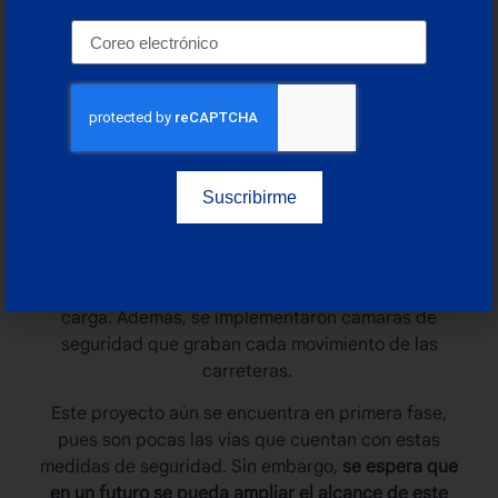
Perú
, la
Autoridad Portuaria Nacional (APN)
implementaron un corredor de seguridad en las
principales vías que llevan hasta el puerto del
Callao. La principal razón de que sea
específicamente en esta área es, como ya se ha
mencionado, que en esta zona los robos son más
comunes. Esto es porque diariamente son 14 mil los
camiones que mueven mercancías con valores que
Suscribirme
rondan los 186 millones de dólares.
Dicho corredor de seguridad cuenta con
patrullaje
policial constante
que permite dar trazabilidad a la
carga. Además, se implementaron cámaras de
seguridad que graban cada movimiento de las
carreteras.
Este proyecto aún se encuentra en primera fase,
pues son pocas las vías que cuentan con estas
medidas de seguridad. Sin embargo,
se espera que
en un futuro se pueda ampliar el alcance de este