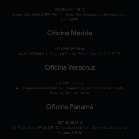
+52 (442) 644 98 72
Acceso a La Central 300-Piso 14, Centro Sur, Santiago de Querétaro, Qro.,
C.P. 76090
Oficina Mérida
+52 (999) 399 18 86
Av. 32 #458 int 6-A, Fracc. La Florida, Mérida, Yucatán, C.P. 97138
Oficina Veracruz
+52 229 758 0702
Av. Las Américas #140 Piso 14, Las Américas, Heriberto Kehoe Vicent,
Veracruz, Ver., C.P. 94298
Oficina Panamá
+507 (8) 38 85 10
Av. Perú y Calle 39, Of. 708, Edificio Business Point. Bella vista, Ciudad de
Panamá. 80807