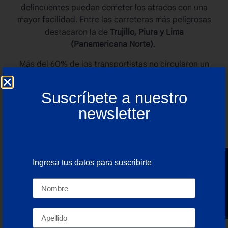
delincuentes puedan cometer los atracos con una
mayor facilidad. Entre las carreteras más peligrosas
destacaron la de
Trujillo, Piura y Lima
(Panamericana Norte)
.
Más del 60% de los transportistas no circularon un
día entero, lo que provocó desabastecimiento de
productos en muchos de los mercados locales.
Suscríbete a nuestro
newsletter
Te recomendamos: ¿Cuáles Son Las Rutas
Logísticas Más Peligrosas Del Mundo?
Ingresa tus datos para suscribirte
Newsletter
¿Qué medidas se tomarán para
disminuir los robos?
Ante el aumento de hurtos al
transporte de carga en