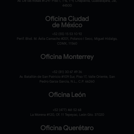
Av. De las Rosas #1297 Piso 1, 1-6, 1-9, Chapalita, Guadalajara, Jal,
44500
Oficina Ciudad
de México
+52 (55) 15 53 10 92
Perif. Blvd. M. Ávila Camacho #201, Polanco I Secc, Miguel Hidalgo,
CDMX, 11560
Oficina Monterrey
+52 (81) 30 67 49 36
Av. Batallón de San Patricio #109 Sur, Piso 17, Valle Oriente, San
Pedro Garza García, N.L., C.P. 66260
Oficina León
+52 (477) 461 52 68
La Morena #120,
Of. 11 Tepeyac,
León Gto. 37020
Oficina Querétaro