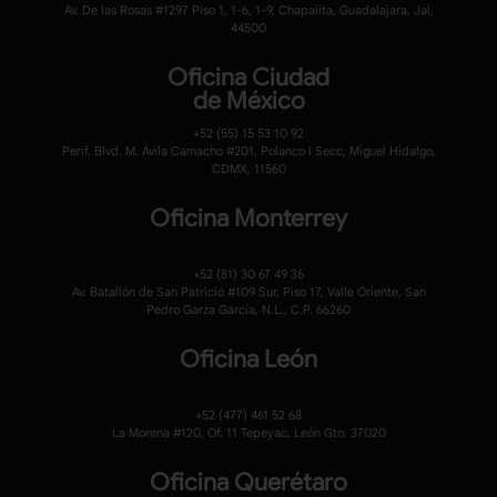
Av. De las Rosas #1297 Piso 1, 1-6, 1-9, Chapalita, Guadalajara, Jal,
44500
Oficina Ciudad
de México
+52 (55) 15 53 10 92
Perif. Blvd. M. Ávila Camacho #201, Polanco I Secc, Miguel Hidalgo,
CDMX, 11560
Oficina Monterrey
+52 (81) 30 67 49 36
Av. Batallón de San Patricio #109 Sur, Piso 17, Valle Oriente, San
Pedro Garza García, N.L., C.P. 66260
Oficina León
+52 (477) 461 52 68
La Morena #120,
Of. 11 Tepeyac,
León Gto. 37020
Oficina Querétaro