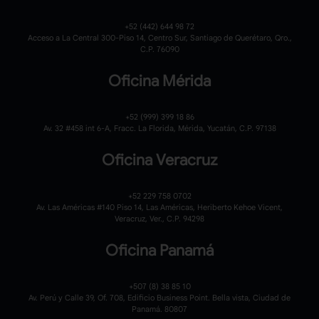
+52 (442) 644 98 72
Acceso a La Central 300-Piso 14, Centro Sur, Santiago de Querétaro, Qro.,
C.P. 76090
Oficina Mérida
+52 (999) 399 18 86
Av. 32 #458 int 6-A, Fracc. La Florida, Mérida, Yucatán, C.P. 97138
Oficina Veracruz
+52 229 758 0702
Av. Las Américas #140 Piso 14, Las Américas, Heriberto Kehoe Vicent,
Veracruz, Ver., C.P. 94298
Oficina Panamá
+507 (8) 38 85 10
Av. Perú y Calle 39, Of. 708, Edificio Business Point. Bella vista, Ciudad de
Panamá. 80807