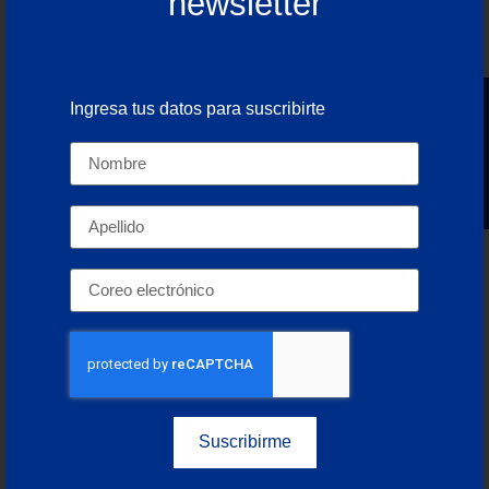
newsletter
contenedores. A esto se suma el riesgo de
incrementos en los costos logísticos derivados de
ajustes en la oferta de servicios y de la reasignación
de flotas.
Ingresa tus datos para suscribirte
Newsletter
Los puertos mexicanos, en particular Manzanillo,
Veracruz y Lázaro Cárdenas, enfrentan el desafío
de adaptarse a nuevos flujos de carga que pueden
concentrarse en determinados periodos,
lo que
provoca congestiones si no se cuenta con la
infraestructura adecuada
. Este entorno obliga a las
empresas a adoptar estrategias de mitigación más
sofisticadas, entre las que destacan:
Diversificar rutas y proveedores logísticos
para reducir la dependencia de una sola
naviera.
Suscribirme
Incorporar tecnología y análisis de datos para
anticipar retrasos y ajustar planes operativos.