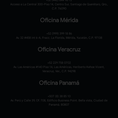
Acceso a La Central 300-Piso 14, Centro Sur, Santiago de Querétaro, Qro.,
C.P. 76090
Oficina Mérida
+52 (999) 399 18 86
Av. 32 #458 int 6-A, Fracc. La Florida, Mérida, Yucatán, C.P. 97138
Oficina Veracruz
+52 229 758 0702
Av. Las Américas #140 Piso 14, Las Américas, Heriberto Kehoe Vicent,
Veracruz, Ver., C.P. 94298
Oficina Panamá
+507 (8) 38 85 10
Av. Perú y Calle 39, Of. 708, Edificio Business Point. Bella vista, Ciudad de
Panamá. 80807