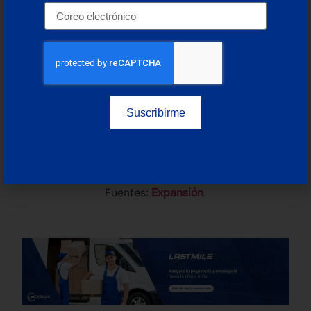
SafeLink Marine
es un agente de seguros de carga
con la misión de proteger los negocios de sus
clientes, por eso brinda además de los seguros, la
asesoría personalizada e ilimitada para la
prevención de siniestros.
Suscribirme
Contáctanos
y asegura tus productos al
transportarlos vía terrestre dentro y fuera del país.
Fuentes:
Expansión
.