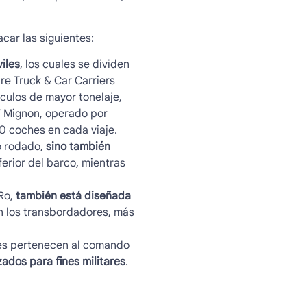
car las siguientes:
iles
, los cuales se dividen
re Truck & Car Carriers
culos de mayor tonelaje,
V Mignon, operado por
0 coches en cada viaje.
o rodado,
sino también
ferior del barco, mientras
Ro
,
también está diseñada
on los transbordadores, más
ues pertenecen al comando
zados para fines militares
.