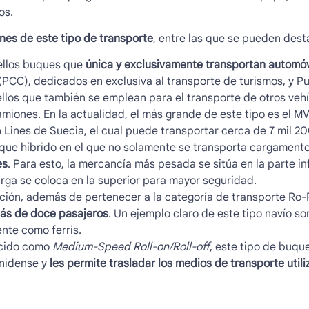
os.
ones de este tipo de transporte
,
entre las que se pueden desta
llos buques que
única y exclusivamente transportan automóv
(PCC), dedicados en exclusiva al transporte de turismos, y Pu
llos que también se emplean para el transporte de otros vehí
miones. En la actualidad, el más grande de este tipo es el M
 Lines de Suecia, el cual puede transportar cerca de 7 mil 20
que híbrido en el que no solamente se transporta cargament
es
. Para esto, la mercancía más pesada se sitúa en la parte in
arga se coloca en la superior para mayor seguridad.
ción, además de pertenecer a la categoría de
transporte Ro-
más de doce pasajeros
. Un ejemplo claro de este tipo navío s
nte como ferris.
cido como
Medium-Speed Roll-on/Roll-off
, este tipo de buq
unidense y
les permite trasladar los medios de transporte utili