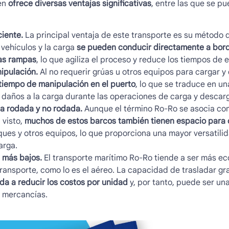
én
ofrece diversas ventajas significativas
, entre las que se p
iente.
La principal ventaja de este transporte es su método 
s vehículos y la carga
se pueden conducir directamente a bord
as rampas
, lo que agiliza el proceso y reduce los tiempos de 
ipulación.
Al no requerir grúas u otros equipos para cargar y
tiempo de manipulación en el puerto
, lo que se traduce en un
 daños a la carga durante las operaciones de carga y descar
a rodada y no rodada.
Aunque el término Ro-Ro se asocia co
 visto,
muchos de estos barcos también tienen espacio para 
ues y otros equipos, lo que proporciona una mayor versatilid
arga.
 más bajos.
El transporte marítimo Ro-Ro tiende a ser más 
ransporte, como lo es el aéreo. La capacidad de trasladar g
da a reducir los costos por unidad
y, por tanto, puede ser un
e mercancías.