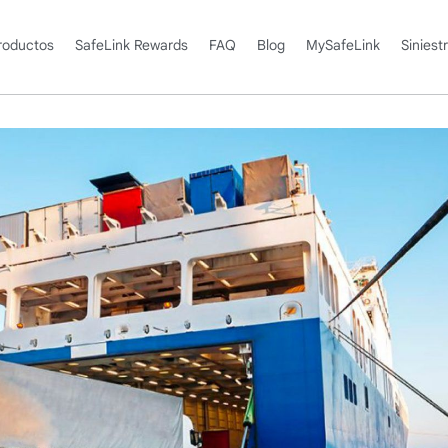
roductos
SafeLink Rewards
FAQ
Blog
MySafeLink
Siniest