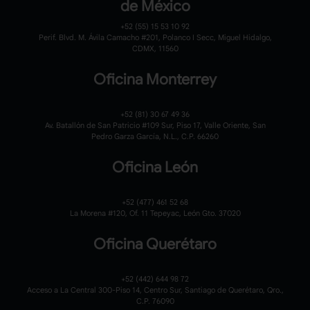
de México
+52 (55) 15 53 10 92
Perif. Blvd. M. Ávila Camacho #201, Polanco I Secc, Miguel Hidalgo,
CDMX, 11560
Oficina Monterrey
+52 (81) 30 67 49 36
Av. Batallón de San Patricio #109 Sur, Piso 17, Valle Oriente, San
Pedro Garza García, N.L., C.P. 66260
Oficina León
+52 (477) 461 52 68
La Morena #120,
Of. 11 Tepeyac,
León Gto. 37020
Oficina Querétaro
+52 (442) 644 98 72
Acceso a La Central 300-Piso 14, Centro Sur, Santiago de Querétaro, Qro.,
C.P. 76090