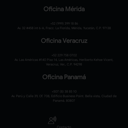
Oficina Mérida
+52 (999) 399 18 86
Av. 32 #458 int 6-A, Fracc. La Florida, Mérida, Yucatán, C.P. 97138
Oficina Veracruz
+52 229 758 0702
Av. Las Américas #140 Piso 14, Las Américas, Heriberto Kehoe Vicent,
Veracruz, Ver., C.P. 94298
Oficina Panamá
+507 (8) 38 85 10
Av. Perú y Calle 39, Of. 708, Edificio Business Point. Bella vista, Ciudad de
Panamá. 80807
Contacto