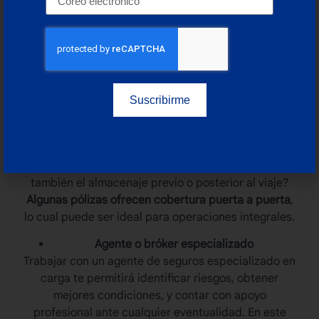
protección adecuada puede ser motivo para
rechazar una reclamación por daños.
Análisis de las exclusiones
No todas las pólizas cubren robo sin violencia,
humedad, infestación o mala estiba. Revisa con
Suscribirme
cuidado las exclusiones y
considera contratar
cláusulas adicionales si tu mercancía lo amerita
.
Duración de la cobertura
¿El seguro cubre sólo el trayecto principal o
también el almacenaje previo o posterior al viaje?
Algunas pólizas ofrecen cobertura puerta a puerta
,
lo cual puede ser ideal para operaciones integrales.
Agente o bróker especializado
Trabajar con un agente de seguros especializado en
carga te permitirá identificar riesgos, obtener
mejores condiciones, y contar con apoyo
profesional ante cualquier eventualidad. En este