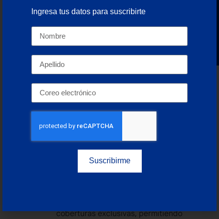
rastrear mercancías en todo momento.
Ingresa tus datos para suscribirte
Sistemas de detección de manipulación.
Newsletter
Sensores que alertan sobre golpes o
aperturas indebidas de la carga.
Seguros de carga
El aseguramiento de las mercancías es una de las
formas más efectivas de mitigar pérdidas en caso
de robo, accidente o daño. En SafeLink Marine te
ofrecemos
el seguro de carga más completo del
mercado
, el cual protege contra los riesgos del
transporte de mercancías y ofrece múltiples
beneficios:
Suscribirme
Cobertura total
. Protege la carga desde su
recolección hasta la entrega final, abarcando
riesgos en envíos nacionales e internacionales.
Adaptabilidad.
Cuenta con más de 60
coberturas exclusivas, permitiendo