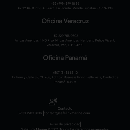
+52 (999) 399 18 86
Av. 32 #458 int 6-A, Fracc. La Florida, Mérida, Yucatán, C.P. 97138
Oficina Veracruz
+52 229 758 0702
Av. Las Américas #140 Piso 14, Las Américas, Heriberto Kehoe Vicent,
Veracruz, Ver., C.P. 94298
Oficina Panamá
+507 (8) 38 85 10
Av. Perú y Calle 39, Of. 708, Edificio Business Point. Bella vista, Ciudad de
Panamá. 80807
Contacto
52 33 1983 8086
contact@safelinkmarine.com
Aviso de privacidad
SafeLink Marine © 2026 Todos los derechos reservados