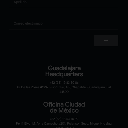
Correo
Guadalajara
Headquarters
+52 (33) 19 83 80 86
Av. De las Rosas #1297 Piso 1, 1-6, 1-9, Chapalita, Guadalajara, Jal,
44500
Oficina Ciudad
de México
+52 (55) 15 53 10 92
Perif. Blvd. M. Ávila Camacho #201, Polanco I Secc, Miguel Hidalgo,
CDMX, 11560