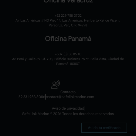
Oficina Veracruz
+52 229 758 0702
Av. Las Américas #140 Piso 14, Las Américas, Heriberto Kehoe Vicent,
Veracruz, Ver., C.P. 94298
Oficina Panamá
+507 (8) 38 85 10
Av. Perú y Calle 39, Of. 708, Edificio Business Point. Bella vista, Ciudad de
Panamá. 80807
Contacto
52 33 1983 8086
contact@safelinkmarine.com
Aviso de privacidad
SafeLink Marine © 2026 Todos los derechos reservados
Valida tu certificado