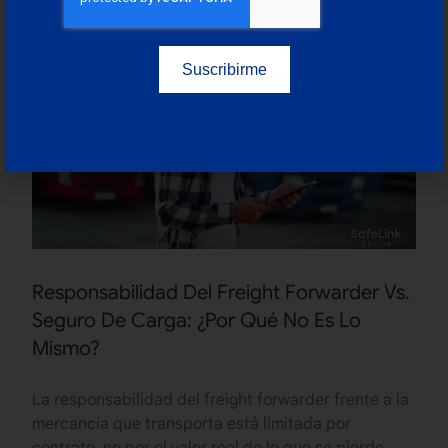
Suscribirme
Blog
Responsabilidad Del Freight Forwarder Vs.
Seguro De Carga: ¿Por Qué No Es Lo
Mismo?
La responsabilidad del freight forwarder frente a la
mercancía que transporta está limitada por