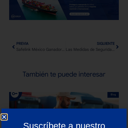
PREVIA
SIGUIENTE
Safelink México Ganador Del Galardón Jalisco A La Exportación 2016
Las Medidas de Seguridad en el Seguro de Carga: ¿Por qué nos Convienen a Todos?
También te puede interesar
Blog
Suscríbete a nuestro