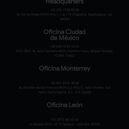
Headquarters
+52 (33) 19 83 80 86
Av. De las Rosas #1297 Piso 1, 1-6, 1-9, Chapalita, Guadalajara, Jal,
44500
Oficina Ciudad
de México
+52 (55) 15 53 10 92
Perif. Blvd. M. Ávila Camacho #201, Polanco I Secc, Miguel Hidalgo,
CDMX, 11560
Oficina Monterrey
+52 (81) 30 67 49 36
Av. Batallón de San Patricio #109 Sur, Piso 17, Valle Oriente, San
Pedro Garza García, N.L., C.P. 66260
Oficina León
+52 (477) 461 52 68
La Morena #120,
Of. 11 Tepeyac,
León Gto. 37020